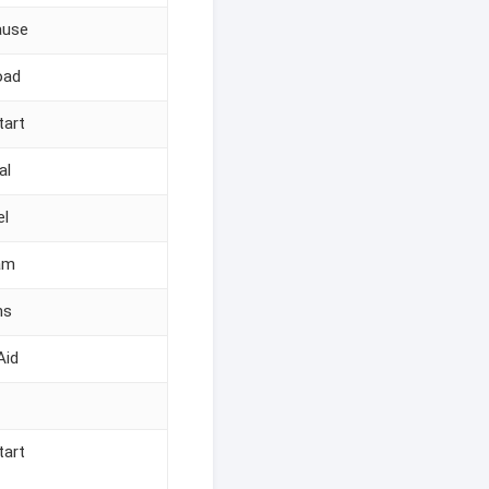
ause
oad
tart
al
el
am
ns
Aid
tart