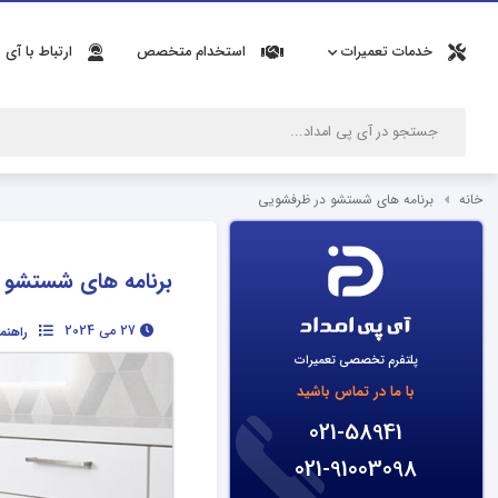
خدمات تعمیرات
استخدام متخصص
ارتباط با آی 
خانه
برنامه های شستشو در ظرفشویی
برنامه های شستشو 
27 می 2024
راهنم
پلتفرم تخصصی تعمیرات
با ما در تماس باشید
021-58941
021-91003098