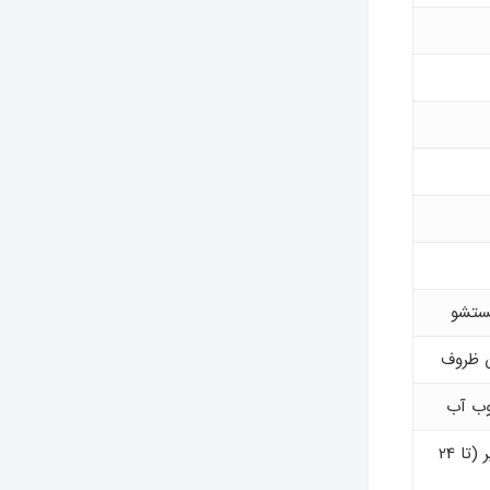
شستشو
 ظروف
وب آب
تنظیم زمان شروع برنامه شستشو با تاخیر (تا 24