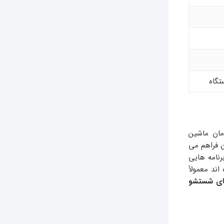
تگاه
مان ماشین
ن فراهم می
رنامه هایی
ند معمولاً
ای شستشو