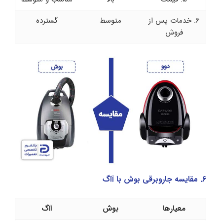
6. خدمات پس از
متوسط
گسترده
فروش
6. مقایسه جاروبرقی بوش با آاگ
معیارها
بوش
آاگ