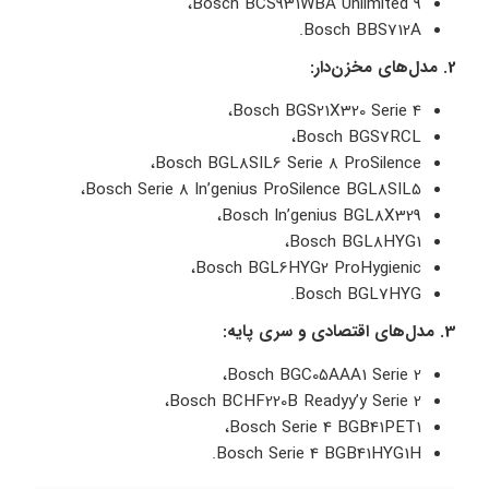
Bosch BCS931WBA Unlimited 9،
Bosch BBS712A.
2. مدل‌های مخزن‌دار:
Bosch BGS21X320 Serie 4،
Bosch BGS7RCL،
Bosch BGL8SIL6 Serie 8 ProSilence،
Bosch Serie 8 In’genius ProSilence BGL8SIL5،
Bosch In’genius BGL8X329،
Bosch BGL8HYG1،
Bosch BGL6HYG2 ProHygienic،
Bosch BGL7HYG.
3. مدل‌های اقتصادی و سری پایه:
Bosch BGC05AAA1 Serie 2،
Bosch BCHF220B Readyy’y Serie 2،
Bosch Serie 4 BGB41PET1،
Bosch Serie 4 BGB41HYG1H.