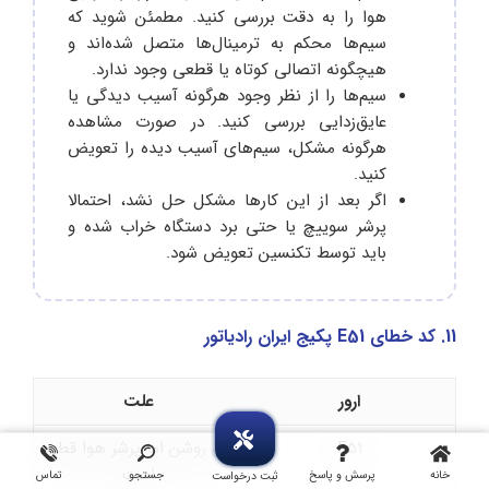
هوا را به دقت بررسی کنید. مطمئن شوید که
سیم‌ها محکم به ترمینال‌ها متصل شده‌اند و
هیچگونه اتصالی کوتاه یا قطعی وجود ندارد.
سیم‌ها را از نظر وجود هرگونه آسیب دیدگی یا
عایق‌زدایی بررسی کنید. در صورت مشاهده
هرگونه مشکل، سیم‌های آسیب دیده را تعویض
کنید.
اگر بعد از این کارها مشکل حل نشد، احتمالا
پرشر سوییچ یا حتی برد دستگاه خراب شده و
باید توسط تکنسین تعویض شود.
11. کد خطای E51 پکیج ایران رادیاتور
ارور
علت
E51
فن روشن اما پرشر هوا قطع
است
خانه
پرسش و پاسخ
جستجو
تماس
ثبت درخواست