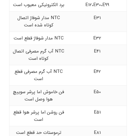
E12،E30،E99
برد الکترونیکی معیوب است
E31
NTC مدار شوفاژ اتصال
کوتاه شده است
E32
NTC مدار شوفاژ قطع است
E41
NTC آب گرم مصرفی اتصال
کوتاه است
E42
NTC آب گرم مصرفی قطع
است
E50
فن خاموش اما پرشر سوییچ
هوا وصل است
E51
فن روشن اما پرشر هوا قطع
است
E81
ترموستات حد قطع است