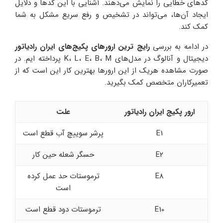
کدهای خطایی را نمایش می‌دهند. آشنایی با این کدها و دلایل
ایجاد آن‌ها، می‌تواند در تشخیص و رفع سریع مشکل به شما
کمک کند.
در ادامه به بررسی
رایج ترین ارورهای پکیج‌های ایران رادیاتور
دیجیتال و آنالوگ در مدل‌های K، L، E، B، M پرداخته ایم. در
صورت مشاهده هریک از این ارورها بهترین کار این است که از
تعمیرکاران متخصص کمک بگیرید.
ارور پکیج ایران رادیاتور
علت
E1
پرشر سوییچ آب قطع است
E2
حسگر شعله حین کار
E8
ترموستات حد عمل کرده
است
E10
ترموستات دود قطع است