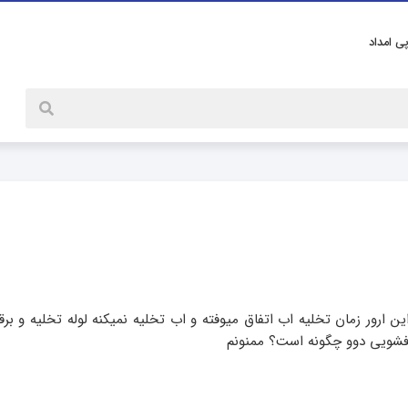
پی امداد
فشویی دوو مدل dw-m1411 دارم که ارور e1 میده این ارور زمان تخلیه اب اتفاق میوفته و اب تخلیه نمیکنه لوله تخل