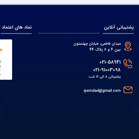
پشتیبانی آنلاین
نماد های اعتماد
میدان فاطمی، خیابان چهلستون
بین 4 و 6 پلاک 44
021-58941
021-91003098
پشتیبانی 8 الی 12 شب
ipemdad@gmail.com