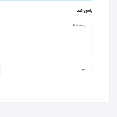
پاسخ شما
و