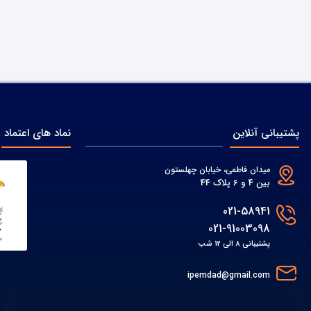
پشتیبانی آنلاین
نماد های اعتماد
میدان فاطمی، خیابان چهلستون
بین 4 و 6 پلاک 44
021-58941
021-91003098
پشتیبانی 8 الی 12 شب
ipemdad@gmail.com