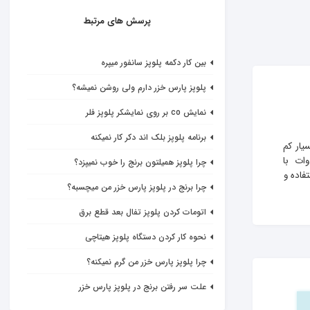
پرسش های مرتبط
بین کار دکمه پلوپز سانفور میپره
پلوپز پارس خزر دارم ولی روشن نمیشه؟
نمایش co بر روی نمایشکر پلوپز فلر
برنامه پلوپز بلک اند دکر کار نمیکنه
یار کم 
 لازم به ذکر است که میزان مصرف برق پلوپز شما به مدل و ظرفیت آن بستگی دارد. پلوپزهای پارس خزر با ظرفیت کمتر دارای توان مصرفی 110 وات  با 
چرا پلوپز همیلتون برنج را خوب نمیپزد؟
ستفاده و 
چرا برنج در پلوپز پارس خزر من میچسبه؟
اتومات کردن پلوپز تفال بعد قطع برق
نحوه کار کردن دستگاه پلوپز هیتاچی
چرا پلوپز پارس خزر من گرم نمیکنه؟
علت سر رفتن برنج در پلوپز پارس خزر