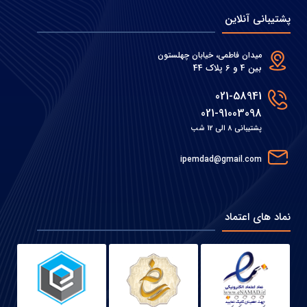
پشتیبانی آنلاین
میدان فاطمی، خیابان چهلستون
بین 4 و 6 پلاک 44
021-58941
021-91003098
پشتیبانی 8 الی 12 شب
ipemdad@gmail.com
نماد های اعتماد