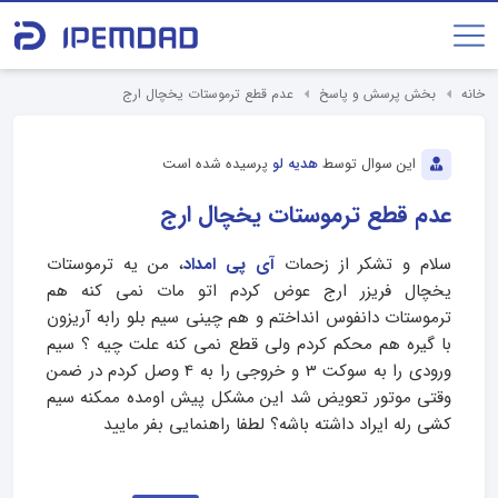
خانه
بخش پرسش و پاسخ
عدم قطع ترموستات یخچال ارج
این سوال توسط
هدیه لو
پرسیده شده است
عدم قطع ترموستات یخچال ارج
سلام و تشکر از زحمات
آی پی امداد
، من یه ترموستات
یخچال فریزر ارج عوض کردم اتو مات نمی کنه هم
ترموستات دانفوس انداختم و هم چینی سیم بلو رابه آریزون
با گیره هم محکم کردم ولی قطع نمی کنه علت چیه ؟ سیم
ورودی را به سوکت 3 و خروجی را به 4 وصل کردم در ضمن
وقتی موتور تعویض شد این مشکل پیش اومده ممکنه سیم
کشی رله ایراد داشته باشه؟ لطفا راهنمایی بفر مایید