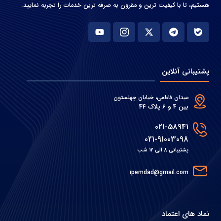
هستیم، تا با کیفیت ترین و مقرون به صرفه ترین خدمات را تجربه نمایید.
پشتیبانی آنلاین
میدان فاطمی، خیابان چهلستون
بین 4 و 6 پلاک 44
021-58941
021-91003098
پشتیبانی 8 الی 12 شب
ipemdad@gmail.com
نماد های اعتماد