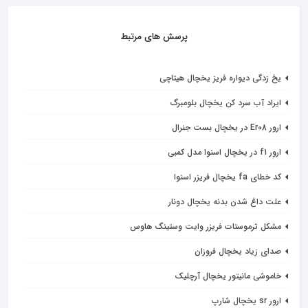
پرسش های مرتبط
یخ زدگی دیواره فریز یخچال هیتاچی
ایراد آب سرد کن یخچال بلومبرگ
ارور Er08 در یخچال بست جنرال
ارور f1 در یخچال اسنوا مدل کمبی
کد خطای fa یخچال فریزر اسنوا
علت داغ شدن بدنه یخچال دونار
مشکل ترموستات فریزر وایت وستینگ هاوس
صدای زیاد یخچال فروزان
خاموشی مانیتور یخچال آرچلیک
ارور sr یخچال شارپ