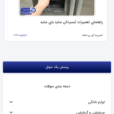
راهنمای تعمیرات آبسردکن ساید بای ساید
نح
تحریریه آی پی امداد
11 ژانویه 2017
تحر
پرسش یک سوال
دسته بندی سوالات
لوازم خانگی
سرمایشی و گرمایشی