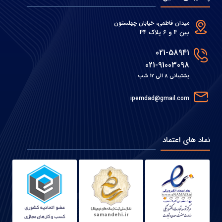
میدان فاطمی، خیابان چهلستون
بین 4 و 6 پلاک 44
021-58941
021-91003098
پشتیبانی 8 الی 12 شب
ipemdad@gmail.com
نماد های اعتماد