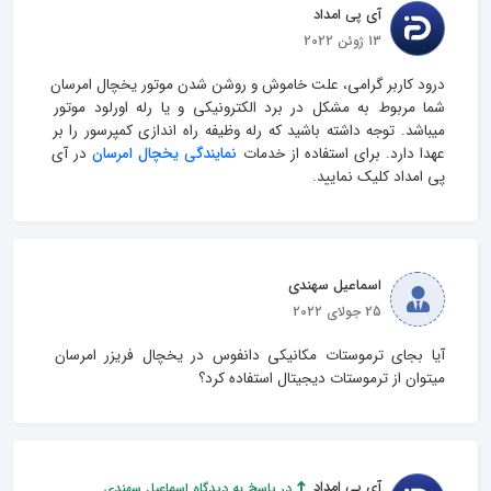
آی پی امداد
13 ژوئن 2022
درود کاربر گرامی، علت خاموش و روشن شدن موتور یخچال امرسان 
شما مربوط به مشکل در برد الکترونیکی و یا رله اورلود موتور 
میباشد. توجه داشته باشید که رله وظیفه راه اندازی کمپرسور را بر 
عهدا دارد. برای استفاده از خدمات 
نمایندگی یخچال امرسان
 در آی 
پی امداد کلیک نمایید.
اسماعیل سهندی
25 جولای 2022
آیا بجای ترموستات مکانیکی دانفوس در یخچال فریزر امرسان 
میتوان از ترموستات دیجیتال استفاده کرد؟
آی پی امداد
در پاسخ به دیدگاه اسماعیل سهندی