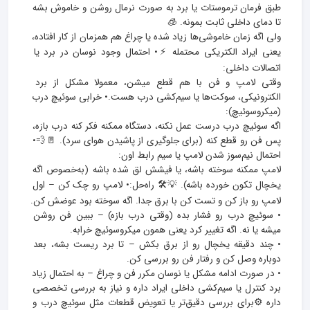
طبق فرمان ترموستات یا برد به‌ صورت نرمال روشن و خاموش بشه 
ولی اگه زمان خاموشی‌ها زیاد شده یا چراغ هم همزمان از کار افتاده، 
یعنی ایراد الکتریکی محتمله ⚡• احتمال وجود نوسان در برد یا 
وقتی لامپ و فن با هم قطع میشن، معمولا مشکل از برد 
الکترونیکی، سوکت‌ها یا سیم‌کشی درب هست.• خرابی سوئیچ درب 
اگه سوئیچ درب درست عمل نکنه، دستگاه ممکنه فکر کنه درب بازه، 
پس فن رو قطع کنه (برای جلوگیری از پاشیدن هوای سرد). 🚪💨• 
لامپ ممکنه سوخته باشه، یا فیشش لق شده باشه (به‌خصوص اگه 
یخچال تکون خورده باشه). 💡🛠 راه‌حل:• لامپ رو چک کن – اول 
• سوئیچ درب رو فشار بده (وقتی درب بازه) – ببین فن روشن 
• چند دقیقه یخچال رو از برق بکش – تا برد ریست بشه، بعد 
• در صورت ادامه مشکل یا نوسان مکرر فن و چراغ – به احتمال زیاد 
برد کنترل یا سیم‌کشی داخلی ایراد داره و نیاز به بررسی تخصصی 
داره ⚙️برای بررسی دقیق‌تر یا تعویض قطعات مثل سوئیچ درب و 