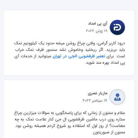
آی پی امداد
19 ژوئن 2022
درود کاربر گرامی، وقتی چراغ روشن میشه حدود یک کیلوونیم نمک 
باید بریزید. اگر ریختید وخاموش نشد سنسور ظرف نمک خراب 
است. برای 
تعمیر ظرفشویی الجی در تهران
 میتوانید از خدمات آی 
پی امداد بهره مند شوید.
مازیار نصری
17 سپتامبر 2022
سلام و ممنون از زمانی که برای پاسخگویی به سوالات میزارین چراغ 
ستاره روی درب ماشین ظرفشویی ال جی کنار علامت نمک به چه 
معناست؟ از روز اول که استفاده رو شروع کردم همیشه روشن بود. 
ممنون از صبوریتون