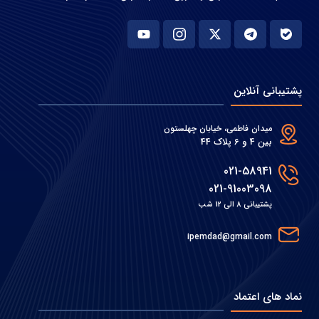
پشتیبانی آنلاین
میدان فاطمی، خیابان چهلستون
بین 4 و 6 پلاک 44
021-58941
021-91003098
پشتیبانی 8 الی 12 شب
ipemdad@gmail.com
نماد های اعتماد