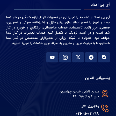
آی پی امداد
آی پی امداد از دهه 70 با تجربه ای در تعمیرات انواع لوازم خانگی در کنار شما
بوده و امروز با تعمیر انواع لوازم برقی منزل و آشپزخانه، صوتی و‌ تصویری،
صنعتی، ابزار آلات، تاسیسات، خدمات ساختمانی، برقکاری و خودرو در کنار
شما است و در آینده نزدیک با تکمیل کلیه خدمات تعمیرات در کنار شما
خواهد بود. همواره با شبکه بزرگی از تعمیرکاران متخصص در کنار شما
هستیم، تا با کیفیت ترین و مقرون به صرفه ترین خدمات را تجربه نمایید.
پشتیبانی آنلاین
میدان فاطمی، خیابان چهلستون
بین 4 و 6 پلاک 44
021-58941
021-91003098