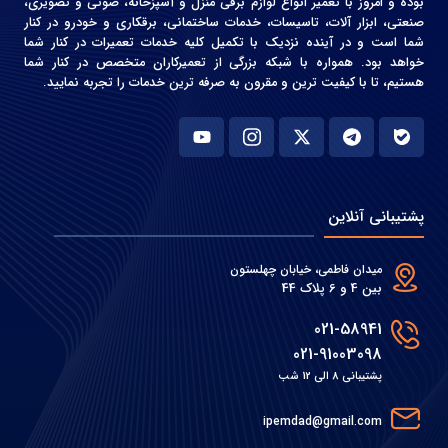
بوده و امروز با تعمیر انواع لوازم برقی منزل و آشپزخانه، صوتی و‌ تصویری،
صنعتی، ابزار آلات، تاسیسات، خدمات ساختمانی، برقکاری و خودرو در کنار
شما است و در آینده نزدیک با تکمیل کلیه خدمات تعمیرات در کنار شما
خواهد بود. همواره با شبکه بزرگی از تعمیرکاران متخصص در کنار شما
هستیم، تا با کیفیت ترین و مقرون به صرفه ترین خدمات را تجربه نمایید.
پشتیبانی آنلاین
میدان فاطمی، خیابان چهلستون
بین 4 و 6 پلاک 44
021-58941
021-91003098
پشتیبانی 8 الی 12 شب
ipemdad@gmail.com