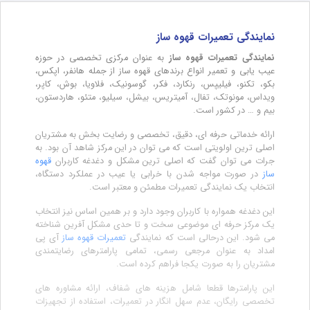
نمایندگی تعمیرات قهوه ساز
نمایندگی تعمیرات قهوه ساز
به عنوان مرکزی تخصصی در حوزه
عیب یابی و تعمیر انواع برندهای قهوه ساز از جمله هانفر، اپکس،
بکو، تکنو، فیلیپس، رنکارد، فکر، گوسونیک، فلاویا، بوش، کاپر،
ویداس، مونوتک، تفال، آمیتریس، بیشل، سیلیو، متئو، هاردستون،
بیم و … در کشور است.
ارائه خدماتی حرفه ای، دقیق، تخصصی و رضایت بخش به مشتریان
اصلی ترین اولویتی است که می توان در این مرکز شاهد آن بود. به
جرات می توان گفت که اصلی ترین مشکل و دغدغه کاربران
قهوه
ساز
در صورت مواجه شدن با خرابی یا عیب در عملکرد دستگاه،
انتخاب یک نمایندگی تعمیرات مطمئن و معتبر است.
این دغدغه همواره با کاربران وجود دارد و بر همین اساس نیز انتخاب
یک مرکز حرفه ای موضوعی سخت و تا حدی مشکل آفرین شناخته
می شود. این درحالی است که نمایندگی
تعمیرات قهوه ساز
آی پی
امداد به عنوان مرجعی رسمی، تمامی پارامترهای رضایتمندی
مشتریان را به صورت یکجا فراهم کرده است.
این پارامترها قطعا شامل هزینه های شفاف، ارائه مشاوره های
تخصصی رایگان، عدم سهل انگار در تعمیرات، استفاده از تجهیزات