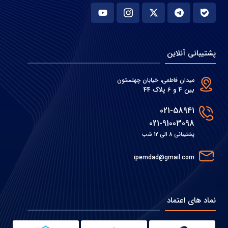
پشتیبانی آنلاین
میدان فاطمی، خیابان چهلستون
بین 4 و 6 پلاک 44
021-58941
021-91003098
پشتیبانی 8 الی 12 شب
ipemdad@gmail.com
نماد های اعتماد