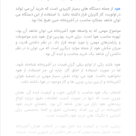
هود
از جمله دستگاه های بسیار کاربردی است که خرید آن می تواند
در اولویت کار کاربران قرار داشته باشد. با استفاده از این دستگاه می
توان شاهد عملکرد مناسب در آشپزخانه حین طبخ غذا بود.
موضوع مهمی که به واسطه هود آشپزخانه می توان شاهد آن بود،
تهویه مناسب هوا است. برای خرید بهترین نوع هود باید موضوعات
و پارامترهای مهمی را مورد توجه قرار داد. در نظر داشتن قدرت و
میزان مکش هود از جمله موارد دیگری است که می توان با در نظر
داشتن آن شاهد یک خرید مناسب و ایده آل بود.
هود شاید یکی از لوازم برقی گران قیمت در آشپزخانه شناخته شود،
اما در صورت استفاده از اجاق گاز، چاره ای جز استفاده از هود
نخواهید داشت. هود می تواند نقش بسیار مهمی در تصفیه هوای
آشپزخانه و از بین بردن چربی ها و گاز موجود در هوا داشته باشد.
انتخاب یک هود مناسب با کارایی خوب و کیفیت ایده آل، همان
چیزی است که تنها در صورت کسب اطلاعات دقیق درباره انواع
برندهای هود بازار می توان شاهد آن بود. راهنمای خرید هود
آشپزخانه در آی پی امداد راهنمایی دقیق و کاملا تخصصی برای
آشنایی با تکنیک های خرید هود باکیفیت است.
زیبایی، قدرت و کیفیت سه اصل مهم در انتخاب هوش آشپزخانه
است. اصول بسیار مهمی که در نظر داشتن آن ضروری است. سرعت