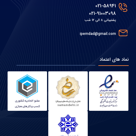
021-58941
021-91003098
پشتیبانی 8 الی 12 شب
ipemdad@gmail.com
نماد های اعتماد