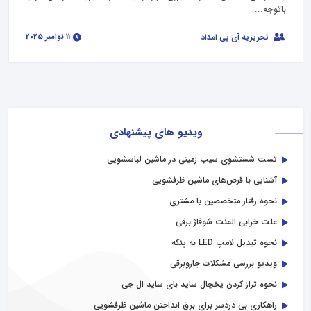
باتوجه...
11 نوامبر 2025
تحریریه آی پی امداد
ویدیو های پیشنهادی
تست شستشوی سیب زمینی در ماشین لباسشویی
آشنایی با قرص‌های ماشین ظرفشویی
نحوه رفتار متخصصین با مشتری
علت خرابی المنت شوفاژ برقی
نحوه تبدیل لامپ LED به پنکه
ویدیو بررسی مشکلات جاروبرقی
نحوه تراز کردن یخچال ساید بای ساید ال جی
راهکاری بی دردسر برای برق انداختن ماشین ظرفشویی