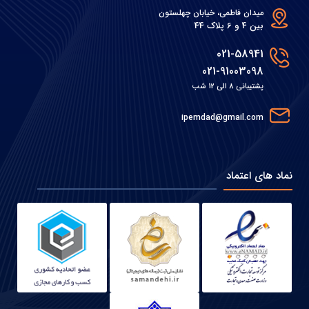
میدان فاطمی، خیابان چهلستون
بین 4 و 6 پلاک 44
021-58941
021-91003098
پشتیبانی 8 الی 12 شب
ipemdad@gmail.com
نماد های اعتماد