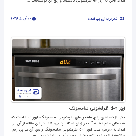
امداد راجع به ارور e4 ظرفشویی پاکشوما و رفع آن توضیحاتی...
20 آوریل 2026
تحریریه آی پی امداد
ارور d02 ظرفشویی سامسونگ
یکی از خطاهای رایج ماشین‌های ظرفشویی سامسونگ، ارور D02 است که
به معنای عدم تخلیه آب در زمان استاندارد می‌باشد. در این مقاله از آی پی
امداد به بررسی علت ارور d02 ظرفشویی سامسونگ و رفع آن می‌پردازیم.
چنانچه نیاز به کمک تعمیرکاران مجرب آی پی امداد برای رفع...