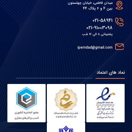
میدان فاطمی، خیابان چهلستون
بین 4 و 6 پلاک 44
021-58941
021-91003098
پشتیبانی 8 الی 12 شب
ipemdad@gmail.com
نماد های اعتماد