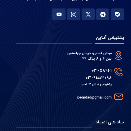
پشتیبانی آنلاین
میدان فاطمی، خیابان چهلستون
بین 4 و 6 پلاک 44
021-58941
021-91003098
پشتیبانی 8 الی 12 شب
ipemdad@gmail.com
نماد های اعتماد