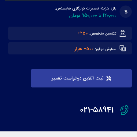
بازه هزینه تعمیرات کولرگازی هایسنس:
120,000 تا 950,000 تومان
250+
تکنسین متخصص:
500+ هزار
سفارش موفق:
ثبت آنلاین درخواست تعمیر
021-58941