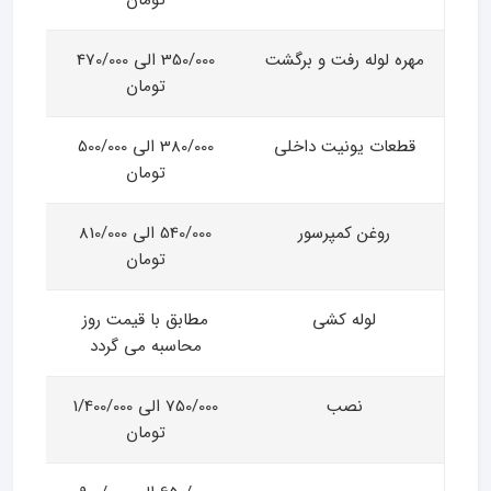
تومان
مهره لوله رفت و برگشت
350/000 الی 470/000
تومان
قطعات یونیت داخلی
380/000 الی 500/000
تومان
روغن کمپرسور
540/000 الی 810/000
تومان
لوله کشی
مطابق با قیمت روز
محاسبه می گردد
نصب
750/000 الی 1/400/000
تومان