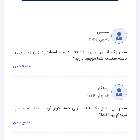
محسن
09 می 2025
سلام بک اتو پرس برند arcelic دارم متاسفانه.پدالهای بخار روی 
دسته شکسته شما موجود دارید؟
پاسخ دادن
رستگار
06 ژوئن 2024
سلام من دنبال یک قطعه برای دهنه کولر آرچلیک هستم چطور 
میتونم پیدا کنم!؟
پاسخ دادن