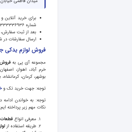
میدان فاطمی خیابان چهلستون
برای خرید آنلاین و
شماره 09333336936 ارسال نمایید.
بعد از ثبت سفارش، 
ارسال سفارشات در ش
فروش لوازم یدکی جا
مجموعه آی پی به
فروش 
خرم آباد، اهواز، اصفهان
بوشهر، کرمان، کرمانشاه، 
توجه: جهت خرید تک و
خ
توجه: به خواندن ادامه ده
نکات مهم زیر پرداخته ایم:
معرفی انواع
قطعات 
طریقه استفاده از
لوا