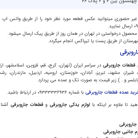
 بین 4 و 6 پلاک 46
 غیر حضوری میتوانید عکس قطعه مورد نظر خود را از طریق واتس اپ یا
محصول درخواستی در تهران در همان روز از طریق پیک ارسال میشود.
هرستان از طریق پست یا تیپاکس انجام میگردد.
روبرقی
قطعات جاروبرقی
در سراسر ایران (تهران، کرج، قم، قزوین، اسلامشهر، ارا
، شیراز، مشهد، تبریز، آبادان، خوزستان، ارومیه، اردبیل، مازندران، ر
بابلسر و… ) زیر قیمت به صورت تک و عمده می پردازد.
رید عمده قطعات جاروبرقی
با شماره 09333336936 در ارتباط باشید.
ید تا علاوه بر اینکه با
لوازم یدکی جاروبرقی
و
قطعات جاروبرقی
آشنا 
جاروبرقی
زم جانبی جاروبرقی