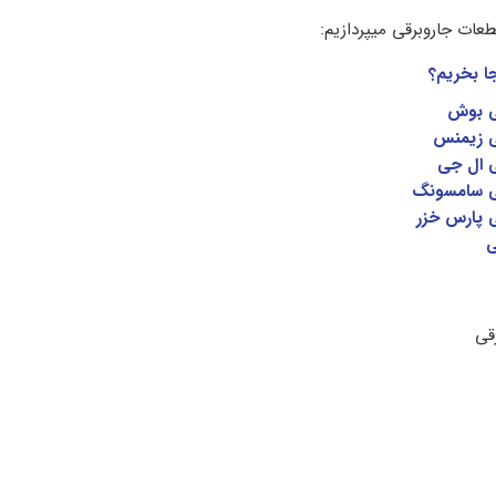
طعات جاروبرقی میپردازیم:
ا بخریم؟
ی بوش
ی زیمنس
ی ال جی
ی سامسونگ
ی پارس خزر
ی
قی