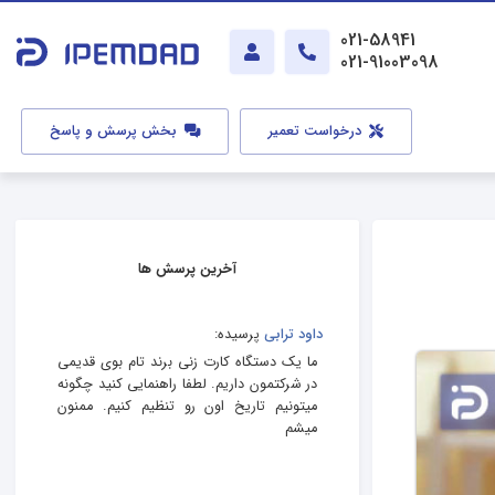
021-58941
021-91003098
درخواست تعمیر
بخش پرسش و پاسخ
آخرین پرسش ها
داود ترابی
پرسیده:
ما یک دستگاه کارت زنی برند تام بوی قدیمی
در شرکتمون داریم. لطفا راهنمایی کنید چگونه
میتونیم تاریخ اون رو تنظیم کنیم. ممنون
میشم