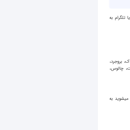
 تلگرام به
ک، بروجرد،
شت، چالوس،
میشوید به