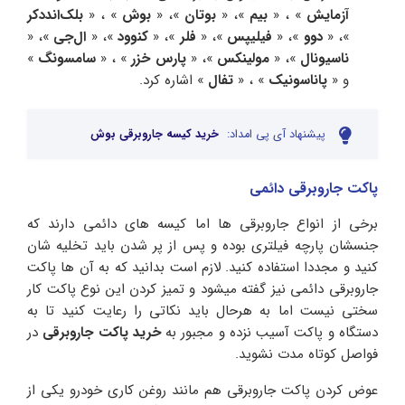
آزمایش
» ، «
بیم
»، «
بوتان
»، «
بوش
» ، «
بلک‌اند‌دکر
»، «
دوو
»، «
فیلیپس
»، «
فلر
»، «
کنوود
»، «
ال‌جی
»، «
ناسیونال
»، «
مولینکس
»، «
پارس خزر
» ، «
سامسونگ
»
و «
پاناسونیک
» ، «
تفال
» اشاره کرد.
پیشنهاد آی پی امداد:
خرید کیسه جاروبرقی بوش
پاکت جاروبرقی دائمی
برخی از انواع جاروبرقی ها اما کیسه های دائمی دارند که
جنسشان پارچه فیلتری بوده و پس از پر شدن باید تخلیه شان
کنید و مجددا استفاده کنید. لازم است بدانید که به آن ها پاکت
جاروبرقی دائمی نیز گفته میشود و تمیز کردن این نوع پاکت کار
سختی نیست اما به هرحال باید نکاتی را رعایت کنید تا به
دستگاه و پاکت آسیب نزده و مجبور به
خرید پاکت جاروبرقی
در
فواصل کوتاه مدت نشوید.
عوض کردن پاکت جاروبرقی هم مانند روغن کاری خودرو یکی از