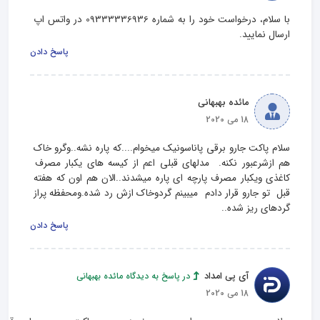
با سلام، درخواست خود را به شماره 09333336936 در واتس اپ 
ارسال نمایید.
پاسخ دادن
مائده بهبهانی
18 می 2020
سلام پاکت جارو برقی پاناسونیک میخوام....که پاره نشه..وگرو خاک 
هم ازشرعبور نکنه.  مدلهای قبلی اعم از کیسه های یکبار مصرف 
کاغذی ویکبار مصرف پارچه ای پاره میشدند‌..الان هم اون که هفته 
قبل  تو جارو قرار دادم  میبینم گردوخاک ازش رد شده.ومحفظه پراز 
گردهای ریز شده..
پاسخ دادن
آی پی امداد
در پاسخ به دیدگاه مائده بهبهانی
18 می 2020