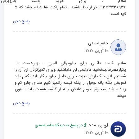
سلام ، برای خرید پاکت جاروبرقی پ
09333336936 در ارتباط باشید ، تمام پاکت ها هپا میباشد که 5 
لایه است.
پاسخ دادن
خانم احمدی
10 آوریل 2020
سلام ،کیسه دائمی برای جاروبرقی الجی ، بهترهست یا 
یکبارمصرف،ببخشید مادایمی ان داداشتیم وبرای تمیزکردن ان آن را 
شستیم الان خاک ازش میزنه بیرون داخل جارو چکار باید بکنیم باید 
تعویض بشه یانه ،وقبل از اینکه کیسه راتمیز کنیم صدای جارو کم و 
زیاد میشد میخوام بدونم علتش چیه از کیسه هست یانه ممنون 
میشم
پاسخ دادن
آی پی امداد
در پاسخ به دیدگاه خانم احمدی
10 آوریل 2020