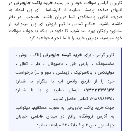
کاربران گرامی سوالات خود را در زمینه
خرید پاکت جاروبرقی
در
انتهای صفحه پرسش نمایید تا کارشناسان آی پی امداد به
صورت آنلاین پاسخگوی شما عزیزان باشند. همچنین در نظر
داشته باشید، هنگام تماس با تیم فروش آی پی میتوانید از
مشاوره رایگان بهره مند شوید تا علاوه بر اینکه به جواب سوالات
خود میرسید، بهترین خرید را با ما تجربه خواهید کرد.
کاربر گرامی، برای
خرید کیسه جاروبرقی
(آاگ ، بوش ،
سامسونگ ، پارس خزر ، ناسیونال ، فلر ، تفال ،
مولینکس ، پاناسونیک ، زیمنس ، دوو و …) درخواست
خود را از طریق واتس اپ یا تلگرام به شماره
09333336936
ارسال نمایید و یا با شماره
02188986350 تماس حاصل نمایید.
جهت خرید پاکت جاروبرقی به صورت مستقیم، میتوانید
به آدرس فروشگاه واقع در میدان فاطمی خیابان
چهلستون بین 4 و 6 پلاک 44 مراجعه نمایید.