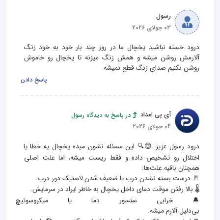
رسول
03 جولای 2026
درود‌ خسته نباشید یخچال ما در روز چند بار خود به خود زنگ 
آلارمش روشن میشه و همش زنگ میزنه تا یخچال رو خاموش 
روشن نکنیم صدای زنگ قطع نمیشه
پاسخ دادن
آی پی امداد
در پاسخ به دیدگاه رسول
04 جولای 2026
درود رسول عزیز 😌🔍 این مسئله نشون میده یخچال یه خطا یا 
اختلال رو تشخیص داده و فقط ریست میشه، اما علت اصلی 
🔔 خرابی سنسور دما یا میکروسوئیچ