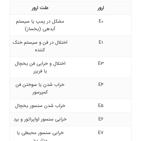
ارور
علت ارور
E0
مشکل در پمپ یا سیستم
آبدهی (یخساز)
E1
اختلال در فن و سیستم خنک
کننده
E3
اختلال و خرابی فن یخچال
یا فریزر
E4
خراب شدن یا سوختن فن
کمپرسور
E5
خراب شدن سنسور یخچال
E6
خرابی سنسور اواپراتور و برد
E7
خرابی سنسور محیطی یا
مدار برد