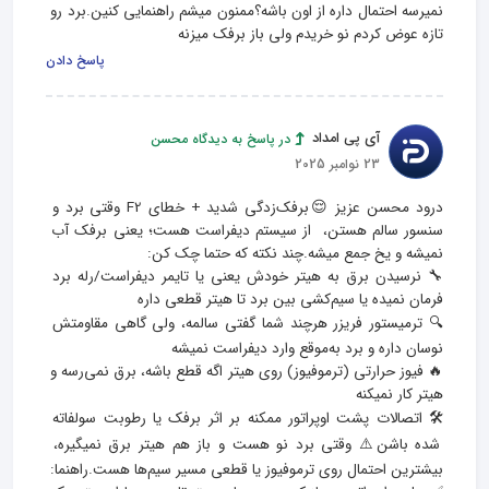
نمیرسه احتمال داره از اون باشه؟ممنون میشم راهنمایی کنین.برد رو 
تازه عوض کردم نو خریدم ولی باز برفک میزنه
پاسخ دادن
آی پی امداد
در پاسخ به دیدگاه محسن
23 نوامبر 2025
درود محسن عزیز 😌برفک‌زدگی شدید + خطای F2 وقتی برد و 
سنسور سالم هستن،  از سیستم دیفراست هست؛ یعنی برفک آب 
🔧 نرسیدن برق به هیتر خودش یعنی یا تایمر دیفراست/رله برد 
🔍 ترمیستور فریزر هرچند شما گفتی سالمه، ولی گاهی مقاومتش 
🔥 فیوز حرارتی (ترموفیوز) روی هیتر اگه قطع باشه، برق نمی‌رسه و 
🛠 اتصالات پشت اوپراتور ممکنه بر اثر برفک یا رطوبت سولفاته 
شده باشن⚠️ وقتی برد نو هست و باز هم هیتر برق نمیگیره، 