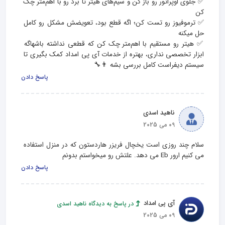
✅ جلوی اوپراتور رو باز کن و سیم‌های هیتر تا برد رو با اهم‌متر چک 
✅ ترموفیوز رو تست کن؛ اگه قطع بود، تعویضش مشکل رو کامل 
✅ هیتر رو مستقیم با اهم‌متر چک کن که قطعی نداشته باشهاگه 
ابزار تخصصی نداری، بهتره از خدمات آی‌ پی امداد کمک بگیری تا 
سیستم دیفراست کامل بررسی بشه 👨‍🔧
پاسخ دادن
ناهید اسدی
09 می 2025
سلام چند روزی است یخچال فریزر هاردستون که در منزل استفاده 
می کنیم ارور Eb می دهد. علتش رو میخواستم بدونم
پاسخ دادن
آی پی امداد
در پاسخ به دیدگاه ناهید اسدی
09 می 2025