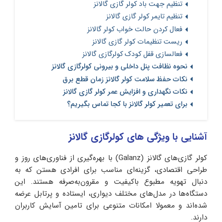
تنظیم جهت باد کولر گازی گالانز
تنظیم تایمر کولر گازی گالانز
فعال کردن حالت خواب کولر گالانز
ریست تنظیمات کولر گازی گالانز
فعالسازی قفل کودک کولرگازی گالانز
نحوه نظافت پنل داخلی و بیرونی کولرگازی گالانز
نکات حفظ سلامت کولر گالانز زمان قطع برق
نکات نگهداری و افزایش عمر کولر گازی گالانز
برای تعمیر کولر گالانز با کجا تماس بگیریم؟
آشنایی با ویژگی های کولرگازی گالانز
کولر گازی‌های گالانز (Galanz) با بهره‌گیری از فناوری‌های روز و
طراحی اقتصادی، گزینه‌ای مناسب برای افرادی‌ هستن که به
دنبال تهویه مطبوع باکیفیت و مقرون‌به‌صرفه هستند. این
دستگاه‌ها در مدل‌های مختلف دیواری، ایستاده و پرتابل عرضه
شده‌اند و معمولا امکانات متنوعی برای تامین آسایش کاربران
دارند.