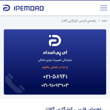
خانه
راهنمای فارسی کولرگازی گالانز
نمایندگی تعمیرات لوازم خانگی
با ما در تماس باشید
021-58941
021-91093903
راهنمای فارسی کولرگازی گالانز