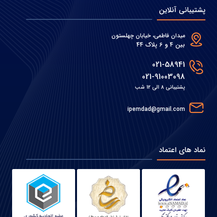
پشتیبانی آنلاین
میدان فاطمی، خیابان چهلستون
بین 4 و 6 پلاک 44
021-58941
021-91003098
پشتیبانی 8 الی 12 شب
ipemdad@gmail.com
نماد های اعتماد