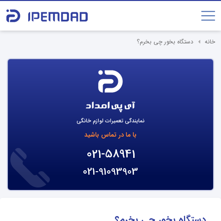
خانه
دستگاه بخور چی بخرم؟
نمایندگی تعمیرات لوازم خانگی
با ما در تماس باشید
021-58941
021-91093903
دستگاه بخور چی بخرم؟