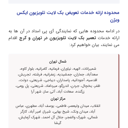
محدوده ارائه خدمات تعویض بک لایت تلویزیون ایکس
ویژن
در ادامه محدوده هایی که نمایندگی آی پی امداد در آن ها به
ارائه خدمات
تعمیر بک لایت تلویزیون در تهران و کرج
اقدام
می نمایند، بیان خواهیم کرد:
شمال تهران
شمیرانات، الهیه، نیاوران، فرمانیه، کامرانیه، بلوار کاوه،
سعدآباد، جماران، جمشیدیه، زعفرانیه، فرشته، تجریش،
اقدسیه، آجودانیه، پاسداران، دیباجی، شریعتی، دولت،
ظفر، یخچال، جردن، اندرزگو، میرداماد، شریعتی، پل رومی،
زرگنده، سعادت آباد، آتی ساز، شهر آرا
مرکز تهران
انقلاب، میدان ولیعصر، فاطمی، یوسف آباد، مطهری، عباس
آباد، میدان ونک، شیخ بهایی، شیراز، امیر آباد، کارگر
شمالی، شهرک والفجر، جلال آل احمد، شهرک آزمایش،
گیشا