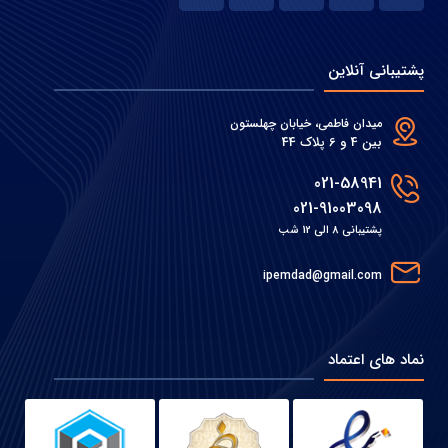
پشتیبانی آنلاین
میدان فاطمی، خیابان چهلستون
بین 4 و 6 پلاک 44
021-58941
021-91003098
پشتیبانی 8 الی 12 شب
ipemdad@gmail.com
نماد های اعتماد