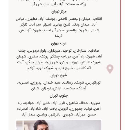
زرگنده، سعادت آباد، آتی ساز، شهر آرا
مرکز تهران
انقلاب، میدان ولیعصر، فاطمی، یوسف آباد، مطهری، عباس
آباد، میدان ونک، شیخ بهایی، شیراز، امیر آباد، کارگر
شمالی، شهرک والفجر، جلال آل احمد، شهرک آزمایش،
گیشا
غرب تهران
صادقیه، ستارخان، توحید، مرزداران، بلوار فردوس، جنت
آباد، شهرک راه آهن، دریاچه چیتگر، پونک، ستاری، شهران،
شهرک اکباتان، تهرانسر، کن، شهر زیبا، سردار جنگل، آیت
الله کاشانی، خلیج فارس، شهرک غرب، آزادی
شرق تهران
تهرانپارس، نارمک، رسالت، سید خندان، پیروزی، افسریه،
آهنگ، حکیمیه، ارتش، لویزان، شیان
جنوب تهران
منیریه، حافظ، شاهپور، نازی آباد، خانی آباد، جوادیه، راه
آهن، نواب، جمهوری، قزوین، یافت آباد، شادآباد، امامزاده
حسن، مهرآباد، شهرری، باقرشهر، ورامین، عبدل آباد