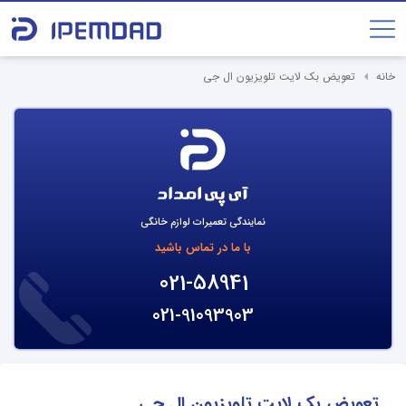
خانه
تعویض بک لایت تلویزیون ال جی
نمایندگی تعمیرات لوازم خانگی
با ما در تماس باشید
021-58941
021-91093903
تعویض بک لایت تلویزیون ال جی