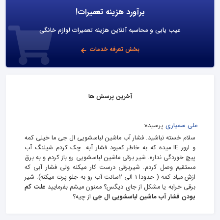
برآورد هزینه تعمیرات!
عیب یابی و محاسبه آنلاین هزینه تعمیرات لوازم خانگی
بخش تعرفه خدمات
آخرین پرسش ها
علی سمیاری
پرسیده:
سلام خسته نباشید. فشار آب ماشین لباسشویی ال جی ما خیلی کمه
و ارور IE میده که به خاطر کمبود فشار آبه. چک کردم شیلنگ آب
پیچ خوردگی نداره. شیر برقی ماشین لباسشویی رو باز کردم و به برق
مستقیم وصل کردم. شیربرقی درست کار میکنه ولی فشار آبی که
ازش میاد کمه ( حدودا 1 الی 2سانت آب رو به جلو پرت میکنه). شیر
برقی خرابه یا مشکل از جای دیگس؟ ممنون میشم بفرمایید
علت کم
بودن فشار آب ماشین لباسشویی ال جی
از چیه؟