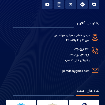
پشتیبانی آنلاین
میدان فاطمی، خیابان چهلستون
بین 4 و 6 پلاک 44
021-58941
021-91003098
پشتیبانی 8 الی 12 شب
ipemdad@gmail.com
نماد های اعتماد