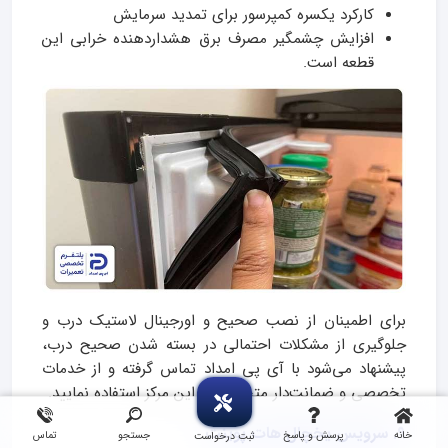
کارکرد یکسره کمپرسور برای تمدید سرمایش
افزایش چشمگیر مصرف برق هشداردهنده خرابی این
قطعه است.
برای اطمینان از نصب صحیح و اورجینال لاستیک درب و
جلوگیری از مشکلات احتمالی در بسته شدن صحیح درب،
پیشنهاد می‌شود با آی پی امداد تماس گرفته و از خدمات
تخصصی و ضمانت‌دار متخصصین این مرکز استفاده نمایید.
9. سرویس یخچال هات پوینت
خانه
پرسش و پاسخ
جستجو
تماس
ثبت درخواست