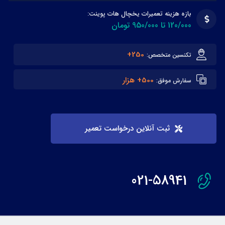
بازه هزینه تعمیرات یخچال هات پوینت:
120/000 تا 950/000 تومان
250+
تکنسین متخصص:
500+ هزار
سفارش موفق:
ثبت آنلاین درخواست تعمیر
021-58941