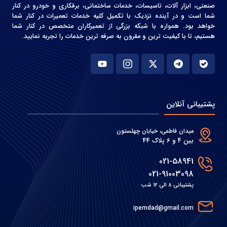
صنعتی، ابزار آلات، تاسیسات، خدمات ساختمانی، برقکاری و خودرو در کنار
شما است و در آینده نزدیک با تکمیل کلیه خدمات تعمیرات در کنار شما
خواهد بود. همواره با شبکه بزرگی از تعمیرکاران متخصص در کنار شما
هستیم، تا با کیفیت ترین و مقرون به صرفه ترین خدمات را تجربه نمایید.
پشتیبانی آنلاین
میدان فاطمی، خیابان چهلستون
بین 4 و 6 پلاک 44
021-58941
021-91003098
پشتیبانی 8 الی 12 شب
ipemdad@gmail.com