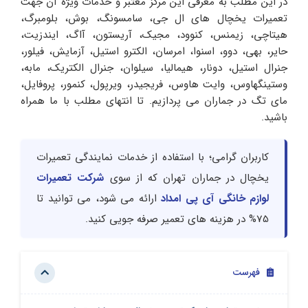
در این مطلب به معرفی این مرکز معتبر و خدمات ویژه آن جهت
تعمیرات یخچال های ال جی، سامسونگ، بوش، بلومبرگ،
هیتاچی، زیمنس، کنوود، مجیک، آریستون، آاگ، ایندزیت،
حایر، بهی، دوو، اسنوا، امرسان، الکترو استیل، آزمایش، فیلور،
جنرال استیل، دونار، هیمالیا، سیلوان، جنرال الکتریک، مابه،
وستینگهاوس، وایت هاوس، فریجیدر، ویرپول، کنمور، پروفایل،
مای تگ در جماران می پردازیم. تا انتهای مطلب با ما همراه
باشید.
کاربران گرامی؛ با استفاده از خدمات نمایندگی تعمیرات
یخچال در جماران تهران که از سوی
شرکت تعمیرات
لوازم خانگی آی پی امداد
ارائه می شود، می توانید تا
75% در هزینه های تعمیر صرفه جویی کنید.
فهرست