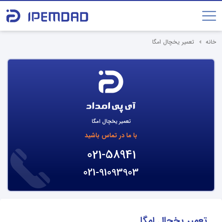
خانه
تعمیر یخچال امگا
تعمیر یخچال امگا
با ما در تماس باشید
021-58941
021-91093903
تعمیر یخچال امگا