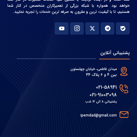
خواهد بود. همواره با شبکه بزرگی از تعمیرکاران متخصص در کنار شما
هستیم، تا با کیفیت ترین و مقرون به صرفه ترین خدمات را تجربه نمایید.
پشتیبانی آنلاین
میدان فاطمی، خیابان چهلستون
بین 4 و 6 پلاک 44
021-58941
021-91003098
پشتیبانی 8 الی 12 شب
ipemdad@gmail.com