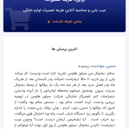
عیب یابی و محاسبه آنلاین هزینه تعمیرات لوازم خانگی
بخش تعرفه خدمات
آخرین پرسش ها
حسین جهاندیده
پرسیده:
سلام، یخچال من سیلور هاوس تقریبا تازه است ودرست کار میکند
ولی از روز خرید تا حالا دیفراست نمیکند ودر تابستان بعد از هریک
ماه ودر فصل سرد بعد از هر سه ماه یک بار برفکها از وسط یخچال
میزندد بیرون .ومجبور میشوم محفظه اواپراتور را باز کرده ودستی
دیفراسات کنم تعمیرکار نماینگی شرکت سیلور هاوس در ارومیه
بررسی وتست کرده المنت سالم بود ، سنسور سالم بود وگفت از
امروز که برفکها را دستی ذوب کردم ، زمان برفک زدن مجدد را اندازه
بگیرید تا بگویم برد دستگاه خراب است یانه وبا احتمال قوی میگفت
برد خراب است . آیا تشخیص ایشان درست است؟ وچون عیب
دیفراست نکردن یخچال سیلور هاوس از روز اول بوده آیا میتوانم از