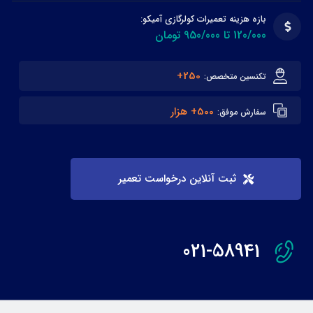
بازه هزینه تعمیرات کولرگازی آمیکو:
120/000 تا 950/000 تومان
250+
تکنسین متخصص:
500+ هزار
سفارش موفق:
ثبت آنلاین درخواست تعمیر
021-58941