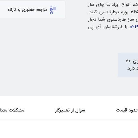
، انواع ایرادات چای ساز
مراجعه حضوری به کارگاه
هاردستون شما را در کارگاه مجاز یا محل مشتریان با گارانتی 90 الی 365 روزه برطرف می کنند.
ی ساز هاردستون شما دچار
021
با کارشناسان آی پی
در آی‌پی امداد دارای ۳۰
دود قیمت
سوال از تعمیرکار
مشکلات متدا