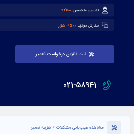
250+
تکنسین متخصص:
500+ هزار
سفارش موفق:
ثبت آنلاین درخواست تعمیر
021-58941
مشاهده عیب‌یابی مشکلات + هزینه تعمیر