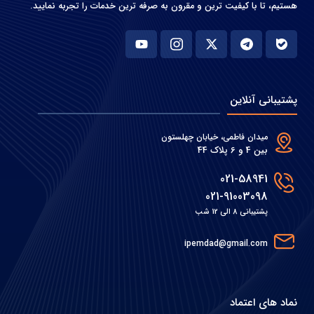
هستیم، تا با کیفیت ترین و مقرون به صرفه ترین خدمات را تجربه نمایید.
پشتیبانی آنلاین
میدان فاطمی، خیابان چهلستون
بین 4 و 6 پلاک 44
021-58941
021-91003098
پشتیبانی 8 الی 12 شب
ipemdad@gmail.com
نماد های اعتماد