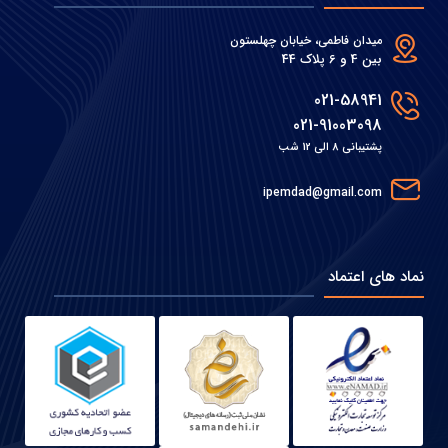
میدان فاطمی، خیابان چهلستون
بین 4 و 6 پلاک 44
021-58941
021-91003098
پشتیبانی 8 الی 12 شب
ipemdad@gmail.com
نماد های اعتماد