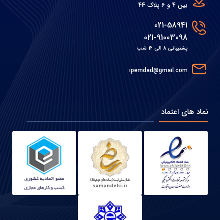
بین 4 و 6 پلاک 44
021-58941
021-91003098
پشتیبانی 8 الی 12 شب
ipemdad@gmail.com
نماد های اعتماد