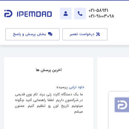
021-58941
021-91003098
درخواست تعمیر
بخش پرسش و پاسخ
آخرین پرسش ها
داود ترابی
پرسیده:
ما یک دستگاه کارت زنی برند تام بوی قدیمی
در شرکتمون داریم. لطفا راهنمایی کنید چگونه
میتونیم تاریخ اون رو تنظیم کنیم. ممنون
میشم