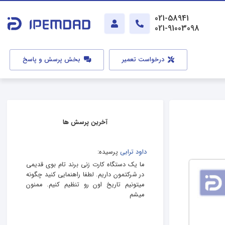
021-58941
021-91003098
درخواست تعمیر
بخش پرسش و پاسخ
آخرین پرسش ها
داود ترابی
پرسیده:
ما یک دستگاه کارت زنی برند تام بوی قدیمی
در شرکتمون داریم. لطفا راهنمایی کنید چگونه
میتونیم تاریخ اون رو تنظیم کنیم. ممنون
میشم