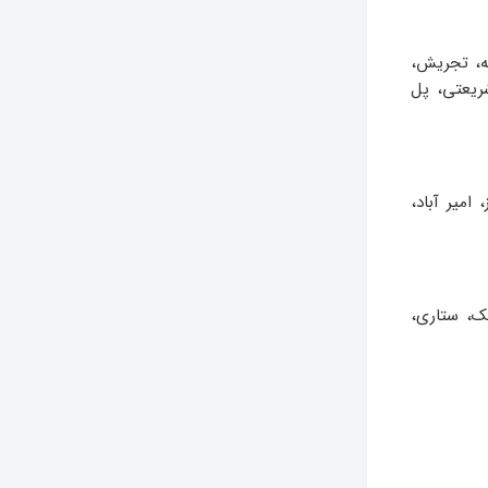
شته، تجریش،
شریعتی، پل
امیر آباد،
نک، ستاری،