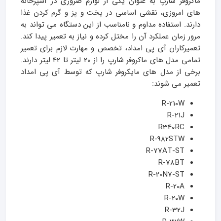
ماکروفر شارپ به عنوان یکی از لوازم ضروری در آشپزخانه‌
های امروزی، نقشی اساسی در پخت و پز و گرم کردن غذا
دارند. استفاده مداوم و نامناسب از این دستگاه می‌ تواند به
مرور زمان عملکرد آن را مختل کرده و نیاز به تعمیر پیدا کند.
تعمیرکاران آی پی امداد، تخصص و مهارت لازم برای تعمیر
تمامی مدل های ماکروفر شارپ را از 20 لیتر تا 42 لیتر دارند.
برخی از مدل های مایکروفر شارپ که توسط آی پی امداد
تعمیر می شوند:
R-210W
R-21J
R340RC
R-982STW
R-77AT-ST
R-78BT
R-20N7-ST
R-20A
R-20W
R-32J