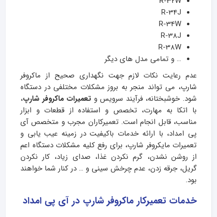
R-32W
R-34J
R-34W
R-38J
R-38W
… و تمامی مدل های دیگر
عدم رعایت نکات لازم جهت نگهداری صحیح از ماکروفر
شارپ، می‌ تواند منجر به بروز مشکلات مختلفی در دستگاه
شود. خوشبختانه، فرآیند سرویس و
تعمیرات ماکروفر شارپ
،
با اتکا به مهارت، تخصص و استفاده از قطعات و ابزار
مناسب، قابل انجام است. تعمیرکاران مجرب و متخصص آی
پی امداد، با ارائه خدمات باکیفیت در زمینه عیب یابی و
تعمیرات مایکروفر شارپ، برای رفع کلیه مشکلات دستگاه اعم
از روشن نشدن، گرم نکردن غذا، صدای زیاد، کار نکردن
گریل، جرقه زدن، عدم چرخش سینی و … در کنار شما خواهند
بود.
خدمات تعمیرکار ماکروفر شارپ در آی پی امداد