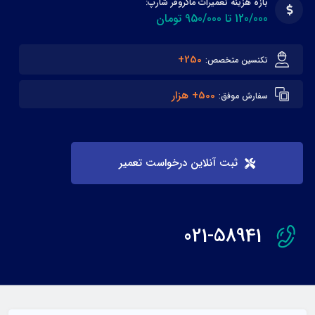
بازه هزینه تعمیرات ماکروفر شارپ:
120/000 تا 950/000 تومان
250+
تکنسین متخصص:
500+ هزار
سفارش موفق:
ثبت آنلاین درخواست تعمیر
021-58941