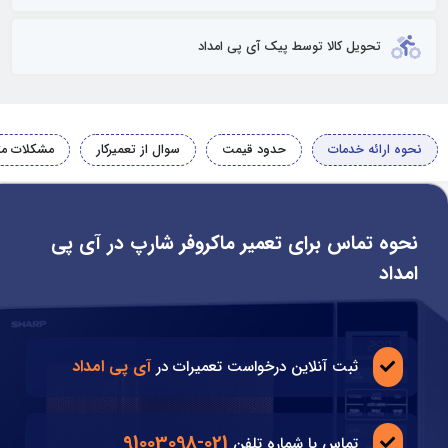
تحویل کالا توسط پیک آی پی امداد
نحوه ارائه خدمات
حدود قیمت
سوال از تعمیرکار
مشکلات مت
نحوه تماس برای تعمیر ماکروفر شارپ در آی پی
امداد
آی پی امداد
ثبت آنلاین درخواست تعمیرات در
021-91003098
تماس با شماره تلفن