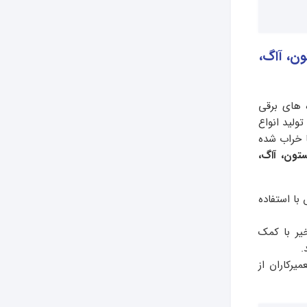
ون، آاگ،
ه های برقی
ولید انواع
ا خراب شده
تون، آاگ،
ا استفاده
تعمیر انواع لوازم خانگی را در طی 50 سال اخیر با کمک
.
یرکاران از