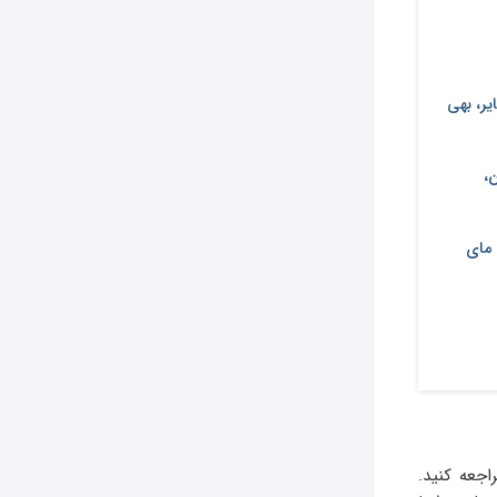
یر، بهی
،
 مای
جعه کنید.