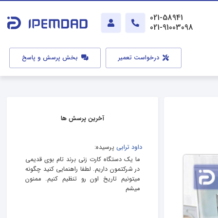
021-58941
021-91003098
درخواست تعمیر
بخش پرسش و پاسخ
آخرین پرسش ها
داود ترابی
پرسیده:
ما یک دستگاه کارت زنی برند تام بوی قدیمی
در شرکتمون داریم. لطفا راهنمایی کنید چگونه
میتونیم تاریخ اون رو تنظیم کنیم. ممنون
میشم