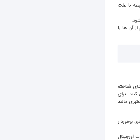
طه با علت
شود.
ز آن ها با
های شناخته
کنند. برای
تبری مانند
ی برخوردار
ت اورجینال