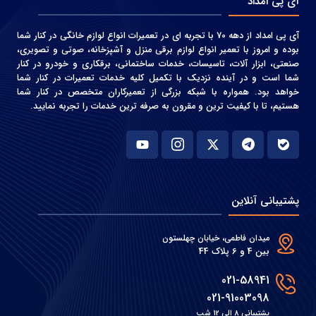
آی پی امداد
آی پی امداد از دهه 70 با تجربه ای در تعمیرات انواع لوازم خانگی در کنار شما
بوده و امروز با تعمیر انواع لوازم برقی منزل و آشپزخانه، صوتی و‌ تصویری،
صنعتی، ابزار آلات، تاسیسات، خدمات ساختمانی، برقکاری و خودرو در کنار
شما است و در آینده نزدیک با تکمیل کلیه خدمات تعمیرات در کنار شما
خواهد بود. همواره با شبکه بزرگی از تعمیرکاران متخصص در کنار شما
هستیم، تا با کیفیت ترین و مقرون به صرفه ترین خدمات را تجربه نمایید.
پشتیبانی آنلاین
میدان فاطمی، خیابان چهلستون
بین 4 و 6 پلاک 44
021-58941
021-91003098
پشتیبانی 8 الی 12 شب