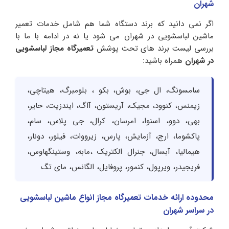
شهران
اگر نمی دانید که برند دستگاه شما هم شامل خدمات تعمیر
ماشین لباسشویی در شهران می شود یا نه در ادامه با ما با
بررسی لیست برند های تحت پوشش
تعمیرگاه مجاز لباسشویی
در شهران
همراه باشید:
سامسونگ، ال جی، بوش، بکو ، بلومبرگ، هیتاچی،
زیمنس، کنوود، مجیک، آریستون، آاگ، ایندزیت، حایر،
بهی، دوو، اسنوا، امرسان، کرال، جی پلاس، سام،
پاکشوما، ارج، آزمایش، پارس، زیرووات، فیلور، دونار،
هیمالیا، آبسال، جنرال الکتریک ،مابه، وستینگهاوس،
فریجیدر، ویرپول، کنمور، پروفایل، الگانس، مای تگ
محدوده ارائه خدمات تعمیرگاه مجاز انواع ماشین لباسشویی
در سراسر شهران