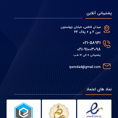
پشتیبانی آنلاین
میدان فاطمی، خیابان چهلستون
بین 4 و 6 پلاک 44
021-58941
021-91003098
پشتیبانی 8 الی 12 شب
ipemdad@gmail.com
نماد های اعتماد