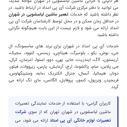
هر دلیلی با خرابی ماشین لباسشویی در شهران مواجه شدید،
می توانید با دفتر مرکزی شرکت آی پی امداد در ارتباط باشید. در
نظر داشته باشید که خدمات
تعمیر ماشین لباسشویی در شهران
در حداقل زمان ممکن و در محل توسط کارشناسان شرکت آی پی
امداد ارائه می شود و لازم نیست از این بابت هیچگونه نگرانی
داشته باشید.
خدمات آی پی امداد در شهران برای برند های سامسونگ، ال
جی، بوش، بکو ، بلومبرگ، هیتاچی، زیمنس، کنوود، مجیک،
آریستون، آاگ، ایندزیت، حایر، بهی، دوو، اسنوا، امرسان، کرال،
جی پلاس، سام، پاکشوما، ارج، آزمایش، پارس، زیرووات، فیلور،
دونار، هیمالیا، آبسال، جنرال الکتریک ،مابه، وستینگهاوس،
فریجیدر، ویرپول، کنمور، پروفایل، الگانس، مای تگ ارائه می
گردد.
کاربران گرامی؛ با استفاده از خدمات نمایندگی تعمیرات
ماشین لباسشویی در شهران تهران که از سوی
شرکت
تعمیرات لوازم خانگی آی پی امداد
ارائه می شود، می