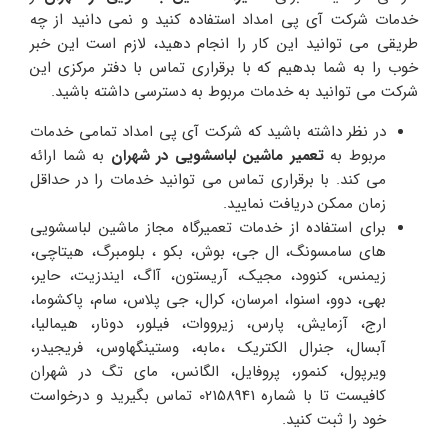
خدمات شرکت آی پی امداد استفاده کنید و نمی دانید از چه
طریقی می توانید این کار را انجام دهید، لازم است این خبر
خوب را به شما بدهیم که با برقراری تماس با دفتر مرکزی این
شرکت می توانید به خدمات مربوط به دسترسی داشته باشید.
در نظر داشته باشید که شرکت آی پی امداد تمامی خدمات
مربوط به
تعمیر ماشین لباسشویی در شهران
به شما ارائه
می کند. با برقراری تماس می توانید خدمات را در حداقل
زمان ممکن دریافت نمایید.
برای استفاده از خدمات تعمیرگاه مجاز ماشین لباسشویی
های سامسونگ، ال جی، بوش، بکو ، بلومبرگ، هیتاچی،
زیمنس، کنوود، مجیک، آریستون، آاگ، ایندزیت، حایر،
بهی، دوو، اسنوا، امرسان، کرال، جی پلاس، سام، پاکشوما،
ارج، آزمایش، پارس، زیرووات، فیلور، دونار، هیمالیا،
آبسال، جنرال الکتریک ،مابه، وستینگهاوس، فریجیدر،
ویرپول، کنمور، پروفایل، الگانس، مای تگ در شهران
کافیست تا با شماره 02158941 تماس بگیرید و درخواست
خود را ثبت کنید.