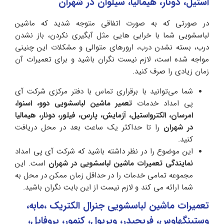
استیل، دونار، هیمالیا، سیلوان در شهران
در صورتی که به صورت اتفاقی متوجه شدید که ماشین
لباسشویی شما با خرابی هایی مثل آبگیری نکردن، باز نشدن
درب، بسته نشدن درب، ارورهای متوالی و مشکلات این چنینی
مواجه شده است، لازم نیست نگران باشید و برای تعمیرات آن
زمان زیادی را صرف کنید.
شما می‌توانید با برقراری تماس با دفتر مرکزی شرکت آی
پی امداد خدمات
تعمیر ماشین لباسشویی دوو، اسنوا،
امرسان، الکترواستیل، آزمایش، پارس، فیلور، دونار، هیمالیا
در شهران
را تا حداکثر یک ساعت بعد در محل دریافت
کنید.
این موضوع را در نظر داشته باشید که شرکت آی پی امداد
نمایندگی تعمیرات ماشین لباسشویی در شهران
است. این
مجموعه تمامی خدمات را در حداقل زمان ممکن در محل به
شما ارائه می کند و لازم نیست از این بابت نگران باشید.
تعمیرات ماشین لباسشویی جنرال الکتریک ،مابه،
وستینگهاوس، فریجیدر، ویرپول، کنمور، پروفایل،