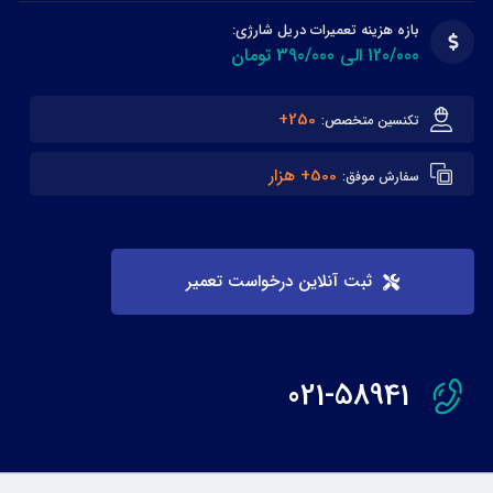
بازه هزینه تعمیرات دریل شارژی:
120/000 الی 390/000 تومان
250+
تکنسین متخصص:
500+ هزار
سفارش موفق:
ثبت آنلاین درخواست تعمیر
021-58941