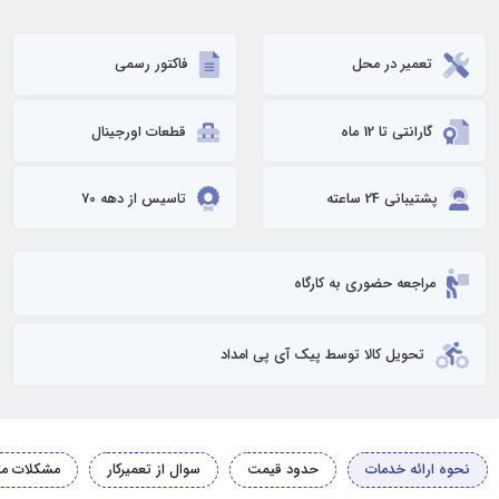
تعمیر در محل
فاکتور رسمی
گارانتی تا 12 ماه
قطعات اورجینال
پشتیبانی 24 ساعته
تاسیس از دهه 70
مراجعه حضوری به کارگاه
تحویل کالا توسط پیک آی پی امداد
نحوه ارائه خدمات
حدود قیمت
سوال از تعمیرکار
مشکلات مت