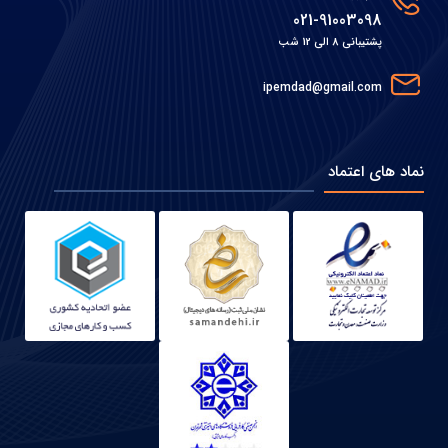
021-91003098
پشتیبانی 8 الی 12 شب
ipemdad@gmail.com
نماد های اعتماد