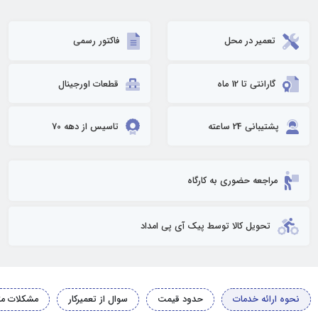
تعمیر در محل
فاکتور رسمی
گارانتی تا 12 ماه
قطعات اورجینال
پشتیبانی 24 ساعته
تاسیس از دهه 70
مراجعه حضوری به کارگاه
تحویل کالا توسط پیک آی پی امداد
نحوه ارائه خدمات
حدود قیمت
سوال از تعمیرکار
مشکلات مت