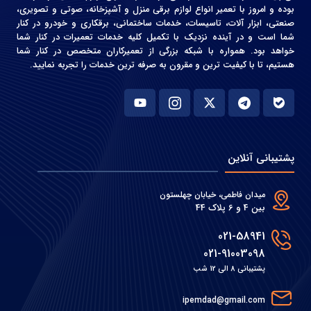
بوده و امروز با تعمیر انواع لوازم برقی منزل و آشپزخانه، صوتی و‌ تصویری،
صنعتی، ابزار آلات، تاسیسات، خدمات ساختمانی، برقکاری و خودرو در کنار
شما است و در آینده نزدیک با تکمیل کلیه خدمات تعمیرات در کنار شما
خواهد بود. همواره با شبکه بزرگی از تعمیرکاران متخصص در کنار شما
هستیم، تا با کیفیت ترین و مقرون به صرفه ترین خدمات را تجربه نمایید.
پشتیبانی آنلاین
میدان فاطمی، خیابان چهلستون
بین 4 و 6 پلاک 44
021-58941
021-91003098
پشتیبانی 8 الی 12 شب
ipemdad@gmail.com