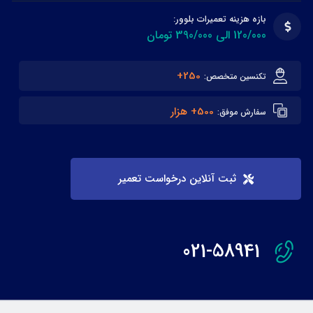
بازه هزینه تعمیرات بلوور:
120/000 الی 390/000 تومان
250+
تکنسین متخصص:
500+ هزار
سفارش موفق:
ثبت آنلاین درخواست تعمیر
021-58941