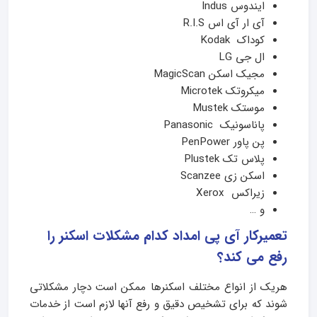
ایندوس Indus
آی ار آی اس R.I.S
کوداک Kodak
ال جی LG
مجیک اسکن MagicScan
میکروتک Microtek
موستک Mustek
پاناسونیک Panasonic
پن پاور PenPower
پلاس تک Plustek
اسکن زی Scanzee
زیراکس Xerox
و …
تعمیرکار آی پی امداد کدام مشکلات اسکنر را
رفع می کند؟
هریک از انواع مختلف اسکنرها ممکن است دچار مشکلاتی
شوند که برای تشخیص دقیق و رفع آنها لازم است از خدمات