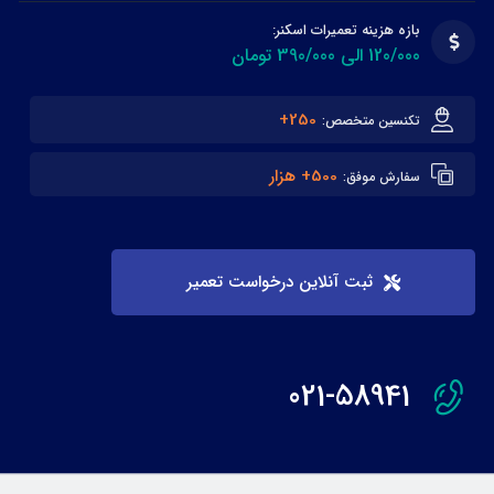
بازه هزینه تعمیرات اسکنر:
120/000 الی 390/000 تومان
250+
تکنسین متخصص:
500+ هزار
سفارش موفق:
ثبت آنلاین درخواست تعمیر
021-58941