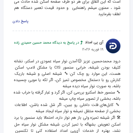
است که این اتفاق برای هر دو طرف صفحه اسکن شده حادث می 
شود ، ممنون میشم راهنمایی  و حدود قیمت تعمیر دستگاه هم 
لطف بفرمایید
پاسخ دادن
آی پی امداد
در پاسخ به دیدگاه محمد حسین حمیدی زاده
19 فوریه 2026
درود محمدحسین عزیز 😌آمدن نوار سیاه عمودی در اسکنر، نشانه 
کثیف بودن شیشه، خرابی سنسور CIS یا مشکل لامپ اسکن 
هست، این موارد رو چک کن:🔧 شیشه اصلی و شیشه باریک 
کنارش رو با دستمال مخصوص تمیز کن، اگر لکه یا مویی چسبیده 
🔧 سنسور خط اسکنرو بررسی کن، اگر گرد و غبار گرفته یا خراب شده 
🔧 کابل‌های فلت داخلی رو ببین، اگر شل شده باشن، اطلاعات 
🛠 اگر شیشه تمیزه ولی باز هم نوار داره، احتمالا باید سنسور یا برد 
اسکن تعویض بشهاگه با تمیز کردن شیشه مشکل نوار سیاه حل 
نشد، بهتره از خدمات آی‌پی امداد استفاده کنی تا تکنسین 