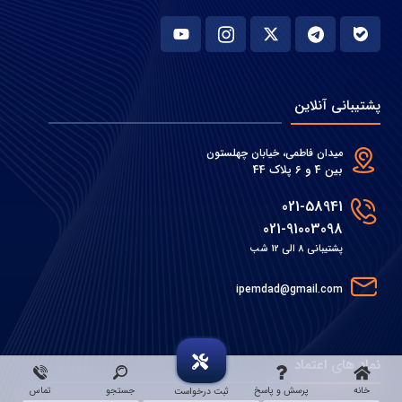
پشتیبانی آنلاین
میدان فاطمی، خیابان چهلستون
بین 4 و 6 پلاک 44
021-58941
021-91003098
پشتیبانی 8 الی 12 شب
ipemdad@gmail.com
نماد های اعتماد
خانه
پرسش و پاسخ
جستجو
تماس
ثبت درخواست