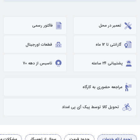
تعمیر در محل
فاکتور رسمی
گارانتی تا 12 ماه
قطعات اورجینال
پشتیبانی 24 ساعته
تاسیس از دهه 70
مراجعه حضوری به کارگاه
تحویل کالا توسط پیک آی پی امداد
نحوه ارائه خدمات
حدود قیمت
سوال از تعمیرکار
مشکلات مت