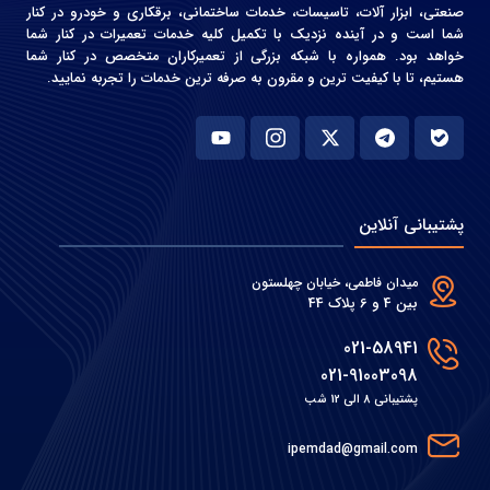
صنعتی، ابزار آلات، تاسیسات، خدمات ساختمانی، برقکاری و خودرو در کنار
شما است و در آینده نزدیک با تکمیل کلیه خدمات تعمیرات در کنار شما
خواهد بود. همواره با شبکه بزرگی از تعمیرکاران متخصص در کنار شما
هستیم، تا با کیفیت ترین و مقرون به صرفه ترین خدمات را تجربه نمایید.
پشتیبانی آنلاین
میدان فاطمی، خیابان چهلستون
بین 4 و 6 پلاک 44
021-58941
021-91003098
پشتیبانی 8 الی 12 شب
ipemdad@gmail.com