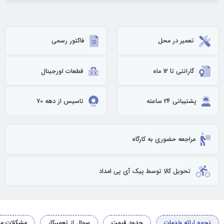
تعمیر در محل
فاکتور رسمی
گارانتی تا 12 ماه
قطعات اورجینال
پشتیبانی 24 ساعته
تاسیس از دهه 70
مراجعه حضوری به کارگاه
تحویل کالا توسط پیک آی پی امداد
نحوه ارائه خدمات
حدود قیمت
سوال از تعمیرکار
مشکلات مت