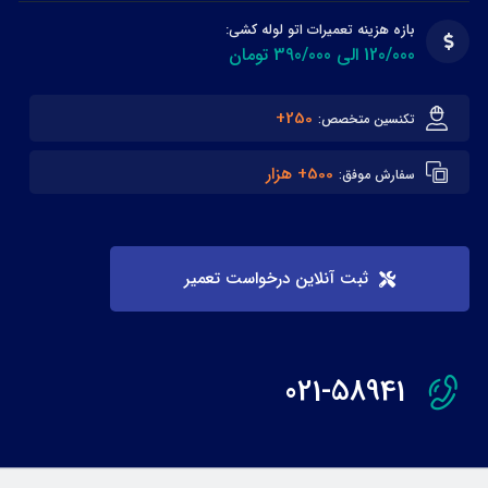
بازه هزینه تعمیرات اتو لوله کشی:
120/000 الی 390/000 تومان
250+
تکنسین متخصص:
500+ هزار
سفارش موفق:
ثبت آنلاین درخواست تعمیر
021-58941