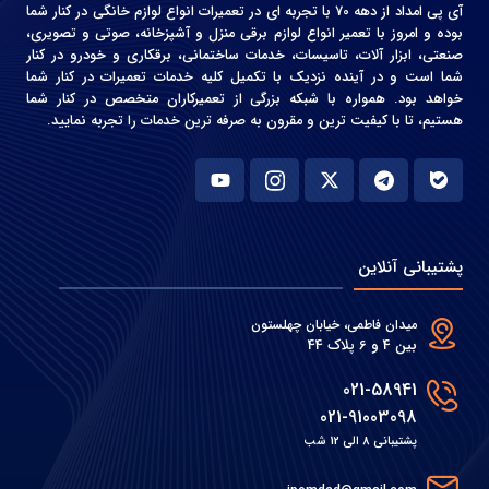
آی پی امداد از دهه 70 با تجربه ای در تعمیرات انواع لوازم خانگی در کنار شما
بوده و امروز با تعمیر انواع لوازم برقی منزل و آشپزخانه، صوتی و‌ تصویری،
صنعتی، ابزار آلات، تاسیسات، خدمات ساختمانی، برقکاری و خودرو در کنار
شما است و در آینده نزدیک با تکمیل کلیه خدمات تعمیرات در کنار شما
خواهد بود. همواره با شبکه بزرگی از تعمیرکاران متخصص در کنار شما
هستیم، تا با کیفیت ترین و مقرون به صرفه ترین خدمات را تجربه نمایید.
پشتیبانی آنلاین
میدان فاطمی، خیابان چهلستون
بین 4 و 6 پلاک 44
021-58941
021-91003098
پشتیبانی 8 الی 12 شب