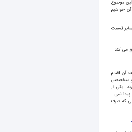
 این موضوع
 آن خواهیم
سایر قسمت
 می کند.
ت آن اقدام
و متخصصی
د. یکی از
یدا نمی ­
انی که صرف