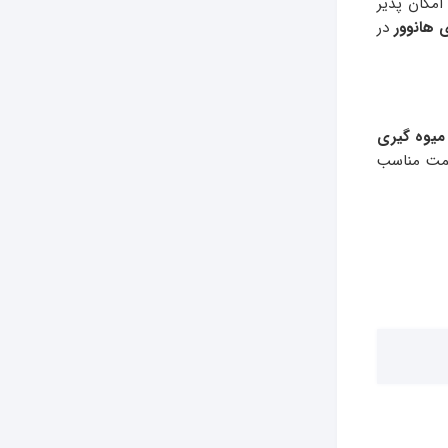
امکان پذیر
 هانوور
در
میوه گیری
قیمت مناسب