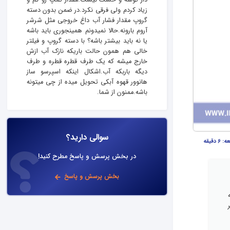
دار توشه و خشک نیست.مقدار تمپ رو کم و
زیاد کردم ولی فرقی نکرد.در ضمن بدون دسته
گروپ مقدار فشار آب داغ خروجی مثل شرشر
آروم بارونه.حالا نمیدونم همینجوری باید باشه
یا نه باید بیشتر باشه؟ با دسته گروپ و فیلتر
خالی هم همون حالت باریکه نازک آب ازش
خارج میشه که یک طرف قطره قطره و طرف
دیگه باربکه آب.اشکال اینکه اسپرسو ساز
هانوور قهوه آبکی تحویل میده از چی میتونه
باشه.ممنون از شما.
سوالی دارید؟
عه:
6 دقیقه
در بخش پرسش و پاسخ مطرح کنید!
بخش پرسش و پاسخ