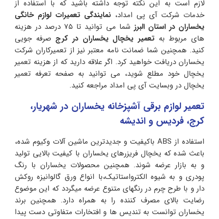
لازم است به این نکته توجه داشته باشید که با استفاده از
خدمات شرکت آی پی امداد،
نمایندگی تعمیرات لوازم خانگی
یخساران در استان البرز
شما می توانید تا ۷۵ درصد در هزینه
های مربوط به
تعمیر یخچال یخساران در کرج
صرفه جویی
کنید. همچنین شما ضمانت نامه معتبر نیز از تعمیرکاران شرکت
یخساران دریافت خواهید کرد. اگر علاقه دارید که از هزینه تعمیر
یخچال خود مطلع شوید، می توانید به صفحه تعرفه تعمیر
یخچال در وبسایت آی پی امداد مراجعه کنید.
تعمیر لوازم برقی آشپزخانه یخساران در شهریار،
کرج، فردیس و اندیشه
استفاده از ‏ABS باکیفیت و جدیدترین ماشین آلات وکیوم شده،
باعث شده که یخچال فریزرهای یخساران با کیفیت بالایی تولید
و به بازار عرضه شوند. همچنین محصولات یخساران با رنگ
پودری و به شیوه الکترواستاتیک،با انواع ورق گالوانیزه روکش
دار و با طرح چرم در رنگهای متنوع عرضه میگردد که این موضوع
رضایت بالای مصرف کننده را به همراه دارد. همچنین برند
یخساران توانست به تندیس ها و افتخارات متفاوتی دست پیدا