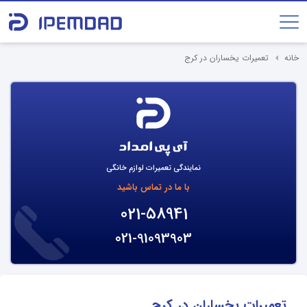
خانه
تعمیرات یخساران در کرج
نمایندگی تعمیرات لوازم خانگی
با ما در تماس باشید
021-58941
021-91093903
تعمیرات یخساران در کرج