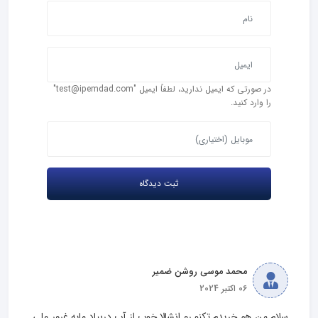
در صورتی که ایمیل ندارید، لطفاً ایمیل "test@ipemdad.com"
را وارد کنید.
محمد موسی روشن ضمیر
06 اکتبر 2024
سلام من هم خریدم تکنو رو انشالا خوب از آب دربیاد مایه غرور ملی 