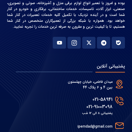
بوده و امروز با تعمیر انواع لوازم برقی منزل و آشپزخانه، صوتی و‌ تصویری،
صنعتی، ابزار آلات، تاسیسات، خدمات ساختمانی، برقکاری و خودرو در کنار
شما است و در آینده نزدیک با تکمیل کلیه خدمات تعمیرات در کنار شما
خواهد بود. همواره با شبکه بزرگی از تعمیرکاران متخصص در کنار شما
هستیم، تا با کیفیت ترین و مقرون به صرفه ترین خدمات را تجربه نمایید.
پشتیبانی آنلاین
میدان فاطمی، خیابان چهلستون
بین 4 و 6 پلاک 44
021-58941
021-91003098
پشتیبانی 8 الی 12 شب
ipemdad@gmail.com