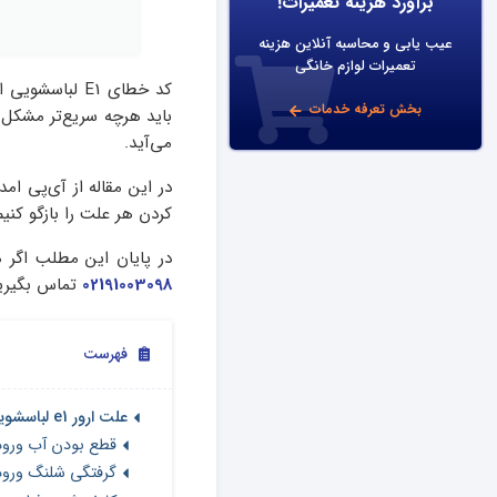
برآورد هزینه تعمیرات!
عیب یابی و محاسبه آنلاین هزینه
تعمیرات لوازم خانگی
کد خطای E1 لب
بخش تعرفه خدمات
باید هرچه سریع‌تر مشکل 
می‌آید.
در این مقاله از آی‌پی ام
کردن هر علت را بازگو کنی
در پایان این مطلب اگر ه
02191003098
تماس بگیرید
فهرست
علت ارور e1 لباسشویی ال جی
قطع بودن آب ورو
گرفتگی شلنگ ورو