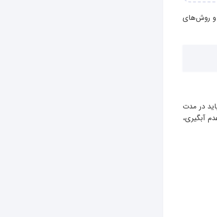
 و روش‌های
ید در مدت
دم آبگیری،