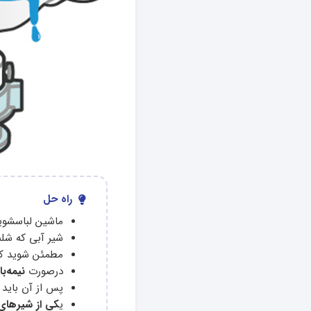
راه حل
ماشین لباسشویی
شیر آبی که شل
مطمئن شوید ک
درصورت
نیمه‌ب
پس از آن باید 
ی
کی از شیرهای م