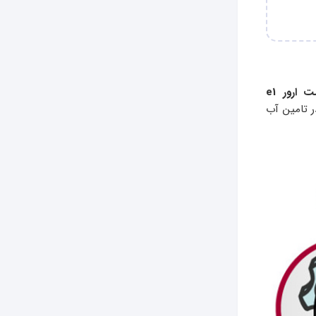
ت ارور
e1
ر تامین آب