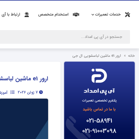
خدمات تعمیرات
استخدام متخصص
ارتباط با آی 
خانه
ارور e1 ماشین لباسشویی ال جی
ارور e1 ماشین لباسشویی ال جی
7 ژوئن 2026
آموزش
پلتفرم تخصصی تعمیرات
با ما در تماس باشید
021-58941
021-91003098