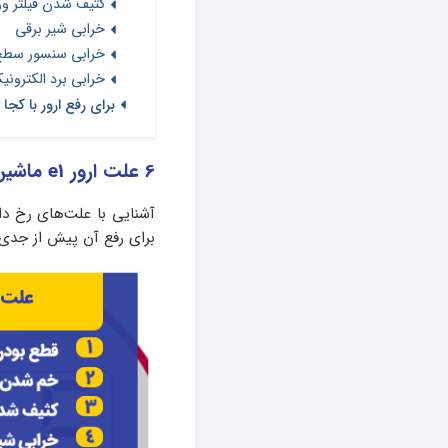
کثیف شدن فیلتر و
خرابی شیر برقی
خرابی سنسور سطح
خرابی برد الکترونی
برای رفع ارور با کجا
6 علت ارور e1 ماشین لباسشویی ال جی+ راه‌حل
آشنایی با علت‌های رخ د
برای رفع آن پیش از جدی‌ت