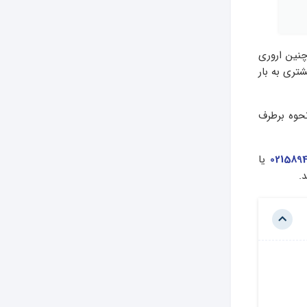
 چنین اروری
تری به بار
نحوه برطرف
0215894
یا
.